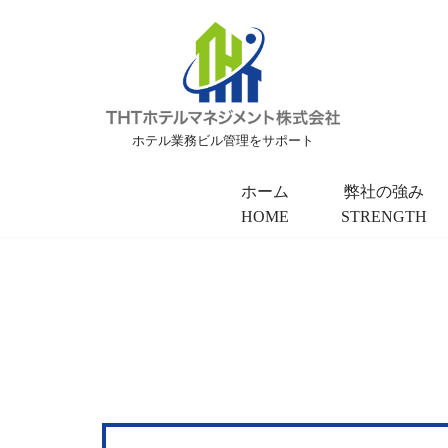
コ
ン
テ
ン
ホテル業務ビル管理をサポート
ツ
へ
ホーム
弊社の強み
HOME
STRENGTH
ス
キ
ッ
プ